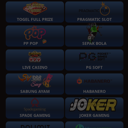
TOGEL FULL PRIZE
PRAGMATIC SLOT
PP POP
SEPAK BOLA
LIVE CASINO
PG SOFT
SABUNG AYAM
HABANERO
SPADE GAMING
JOKER GAMING