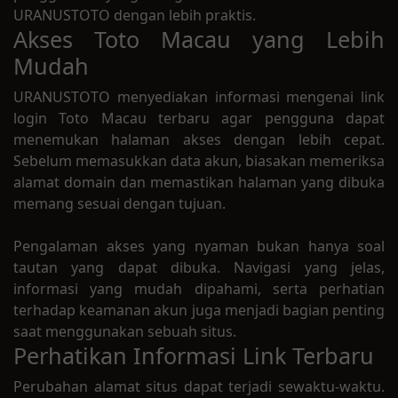
URANUSTOTO dengan lebih praktis.
Akses Toto Macau yang Lebih
Mudah
URANUSTOTO menyediakan informasi mengenai link
login Toto Macau terbaru agar pengguna dapat
menemukan halaman akses dengan lebih cepat.
Sebelum memasukkan data akun, biasakan memeriksa
alamat domain dan memastikan halaman yang dibuka
memang sesuai dengan tujuan.
Pengalaman akses yang nyaman bukan hanya soal
tautan yang dapat dibuka. Navigasi yang jelas,
informasi yang mudah dipahami, serta perhatian
terhadap keamanan akun juga menjadi bagian penting
saat menggunakan sebuah situs.
Perhatikan Informasi Link Terbaru
Perubahan alamat situs dapat terjadi sewaktu-waktu.